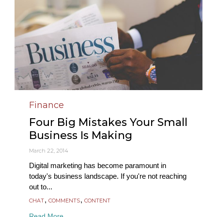
Finance
Category
Four Big Mistakes Your Small
Business Is Making
March 22, 2014
Digital marketing has become paramount in
today's business landscape. If you're not reaching
out to...
Tags
,
,
CHAT
COMMENTS
CONTENT
Read More