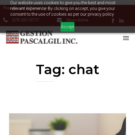
Our website uses cookies to give you the best and most
Prendre un RDV en ligne
relevant experience. By clicking on accept, you give your
consent to the use of cookies as per our privacy policy.
579 267-0777
Nous écrire
Accept
Tag:
chat