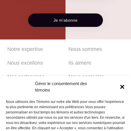
Notre expertise
Nous sommes
Nous excellons
Ils aiment
Nos partenaires
Nous contacter
Gérer le consentement des
Politique de
Politique de témoins
témoins
confidentialité
Nous utilisons des Témoins sur notre site Web pour vous offrir l'expérience
la plus pertinente en mémorisant vos préférences Vous pouvez
personnaliser en tout temps les témoins et autres technologies
Disponible sur rendez-vous
secondaires utilisés par nous ou par les services d'un tiers. En revanche, si
vous les désactivez, votre expérience sur nos services numériques pourrait
Lundi au vendredi, de 8h30 à 16h30
en être affectée. En cliquant sur « Accepter », vous consentez à l'utilisation