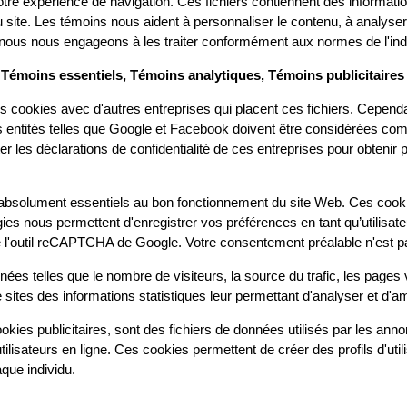
otre expérience de navigation. Ces fichiers contiennent des informatio
du site. Les témoins nous aident à personnaliser le contenu, à analyser
et nous nous engageons à les traiter conformément aux normes de l'ind
: Témoins essentiels, Témoins analytiques, Témoins publicitaires
s cookies avec d'autres entreprises qui placent ces fichiers. Cepend
s entités telles que Google et Facebook doivent être considérées c
les déclarations de confidentialité de ces entreprises pour obtenir pl
bsolument essentiels au bon fonctionnement du site Web. Ces cookies
es nous permettent d'enregistrer vos préférences en tant qu’utilisat
e l'outil reCAPTCHA de Google. Votre consentement préalable n'est pas
ées telles que le nombre de visiteurs, la source du trafic, les pages vi
 sites des informations statistiques leur permettant d'analyser et d'am
okies publicitaires, sont des fichiers de données utilisés par les anno
ilisateurs en ligne. Ces cookies permettent de créer des profils d'uti
que individu.